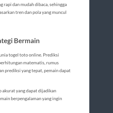
 rapi dan mudah dibaca, sehingga
asarkan tren dan pola yang muncul
ategi Bermain
nia togel toto online. Prediksi
 perhitungan matematis, rumus
n prediksi yang tepat, pemain dapat
akurat yang dapat dijadikan
emain berpengalaman yang ingin