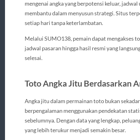
mengenai angka yang berpotensi keluar, jadwal u
membantu dalam menyusun strategi. Situs terp
setiap hari tanpa keterlambatan.
Melalui SUMO138, pemain dapat mengakses toto h
jadwal pasaran hingga hasil resmi yang langsun
selesai.
Toto Angka Jitu Berdasarkan An
Angka jitu dalam permainan toto bukan sekada
berpengalaman menggunakan pendekatan statistik
sebelumnya. Dengan data yang lengkap, pelua
yang lebih terukur menjadi semakin besar.