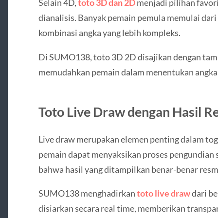
Selain 4D,
toto 3D dan 2D
menjadi pilihan favor
dianalisis. Banyak pemain pemula memulai dari
kombinasi angka yang lebih kompleks.
Di SUMO138, toto 3D 2D disajikan dengan tamp
memudahkan pemain dalam menentukan angka 
Toto Live Draw dengan Hasil R
Live draw merupakan elemen penting dalam togel
pemain dapat menyaksikan proses pengundian 
bahwa hasil yang ditampilkan benar-benar resm
SUMO138 menghadirkan
toto live draw
dari be
disiarkan secara real time, memberikan transp