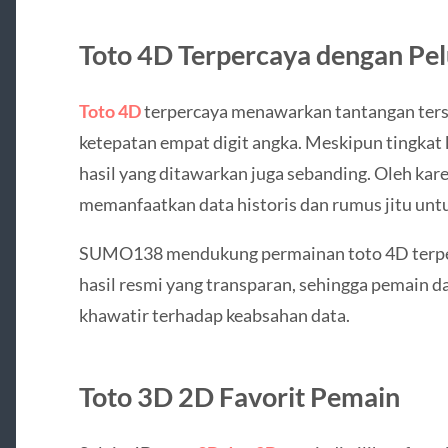
Toto 4D Terpercaya dengan Pel
Toto 4D
terpercaya menawarkan tantangan ter
ketepatan empat digit angka. Meskipun tingkat k
hasil yang ditawarkan juga sebanding. Oleh kar
memanfaatkan data historis dan rumus jitu unt
SUMO138 mendukung permainan toto 4D terperc
hasil resmi yang transparan, sehingga pemain d
khawatir terhadap keabsahan data.
Toto 3D 2D Favorit Pemain