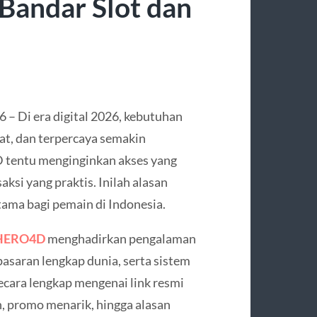
andar Slot dan
 – Di era digital 2026, kebutuhan
at, dan terpercaya semakin
4D tentu menginginkan akses yang
aksi yang praktis. Inilah alasan
tama bagi pemain di Indonesia.
HERO4D
menghadirkan pengalaman
pasaran lengkap dunia, serta sistem
cara lengkap mengenai link resmi
, promo menarik, hingga alasan