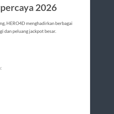
rpercaya 2026
bang, HERO4D menghadirkan berbagai
ggi dan peluang jackpot besar.
: