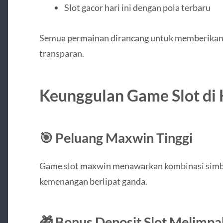
Slot gacor hari ini dengan pola terbaru
Semua permainan dirancang untuk memberikan 
transparan.
Keunggulan Game Slot d
🎯 Peluang Maxwin Tinggi
Game slot maxwin menawarkan kombinasi simb
kemenangan berlipat ganda.
🎁 Bonus Deposit Slot Melimpa