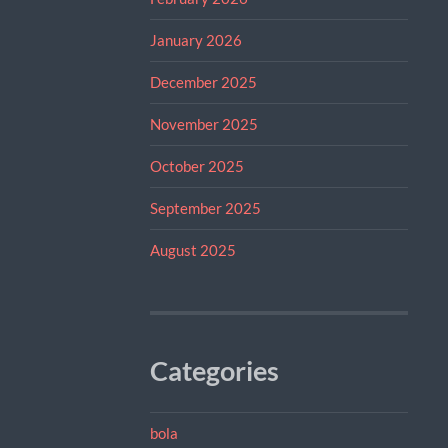
January 2026
December 2025
November 2025
October 2025
September 2025
August 2025
Categories
bola