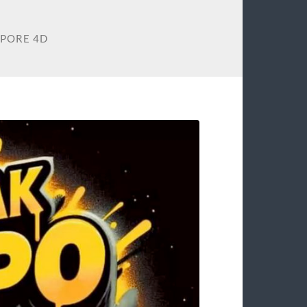
APORE 4D