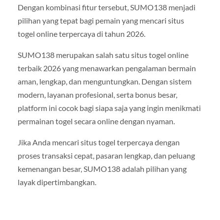
Dengan kombinasi fitur tersebut, SUMO138 menjadi
pilihan yang tepat bagi pemain yang mencari situs
togel online terpercaya di tahun 2026.
SUMO138 merupakan salah satu situs togel online
terbaik 2026 yang menawarkan pengalaman bermain
aman, lengkap, dan menguntungkan. Dengan sistem
modern, layanan profesional, serta bonus besar,
platform ini cocok bagi siapa saja yang ingin menikmati
permainan togel secara online dengan nyaman.
Jika Anda mencari situs togel terpercaya dengan
proses transaksi cepat, pasaran lengkap, dan peluang
kemenangan besar, SUMO138 adalah pilihan yang
layak dipertimbangkan.