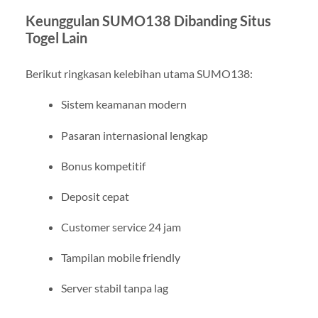
Keunggulan SUMO138 Dibanding Situs
Togel Lain
Berikut ringkasan kelebihan utama SUMO138:
Sistem keamanan modern
Pasaran internasional lengkap
Bonus kompetitif
Deposit cepat
Customer service 24 jam
Tampilan mobile friendly
Server stabil tanpa lag