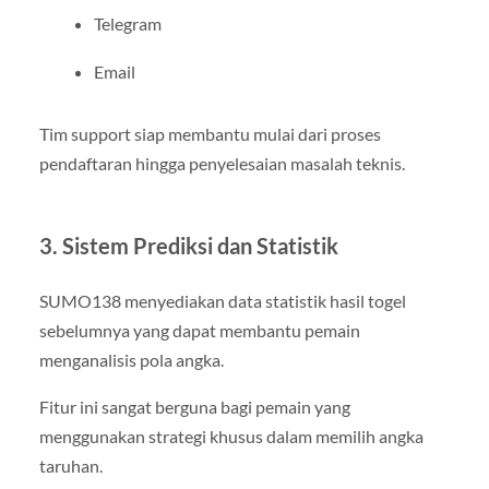
Telegram
Email
Tim support siap membantu mulai dari proses
pendaftaran hingga penyelesaian masalah teknis.
3. Sistem Prediksi dan Statistik
SUMO138 menyediakan data statistik hasil togel
sebelumnya yang dapat membantu pemain
menganalisis pola angka.
Fitur ini sangat berguna bagi pemain yang
menggunakan strategi khusus dalam memilih angka
taruhan.