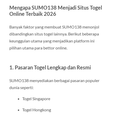
Mengapa SUMO138 Menjadi Situs Togel
Online Terbaik 2026
Banyak faktor yang membuat SUMO138 menonjol
dibandingkan situs togel lainnya. Berikut beberapa
keunggulan utama yang menjadikan platform ini
pilihan utama para bettor online.
1. Pasaran Togel Lengkap dan Resmi
SUMO138 menyediakan berbagai pasaran populer
dunia seperti:
Togel Singapore
Togel Hongkong