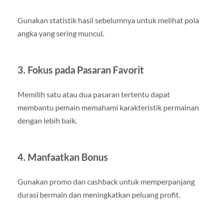
Gunakan statistik hasil sebelumnya untuk melihat pola
angka yang sering muncul.
3. Fokus pada Pasaran Favorit
Memilih satu atau dua pasaran tertentu dapat
membantu pemain memahami karakteristik permainan
dengan lebih baik.
4. Manfaatkan Bonus
Gunakan promo dan cashback untuk memperpanjang
durasi bermain dan meningkatkan peluang profit.