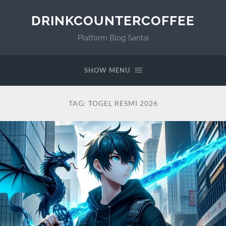
DRINKCOUNTERCOFFEE
Platform Blog Santai
SHOW MENU
TAG:
TOGEL RESMI 2026