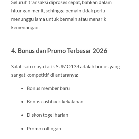
Seluruh transaksi diproses cepat, bahkan dalam
hitungan menit, sehingga pemain tidak perlu
menunggu lama untuk bermain atau menarik
kemenangan.
4. Bonus dan Promo Terbesar 2026
Salah satu daya tarik SUMO138 adalah bonus yang
sangat kompetitif, di antaranya:
Bonus member baru
Bonus cashback kekalahan
Diskon togel harian
Promo rollingan