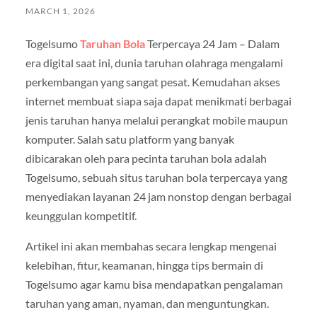
MARCH 1, 2026
Togelsumo
Taruhan Bola
Terpercaya 24 Jam – Dalam
era digital saat ini, dunia taruhan olahraga mengalami
perkembangan yang sangat pesat. Kemudahan akses
internet membuat siapa saja dapat menikmati berbagai
jenis taruhan hanya melalui perangkat mobile maupun
komputer. Salah satu platform yang banyak
dibicarakan oleh para pecinta taruhan bola adalah
Togelsumo, sebuah situs taruhan bola terpercaya yang
menyediakan layanan 24 jam nonstop dengan berbagai
keunggulan kompetitif.
Artikel ini akan membahas secara lengkap mengenai
kelebihan, fitur, keamanan, hingga tips bermain di
Togelsumo agar kamu bisa mendapatkan pengalaman
taruhan yang aman, nyaman, dan menguntungkan.