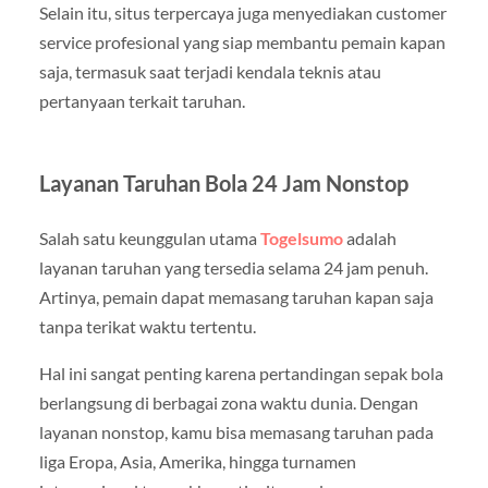
Selain itu, situs terpercaya juga menyediakan customer
service profesional yang siap membantu pemain kapan
saja, termasuk saat terjadi kendala teknis atau
pertanyaan terkait taruhan.
Layanan Taruhan Bola 24 Jam Nonstop
Salah satu keunggulan utama
Togelsumo
adalah
layanan taruhan yang tersedia selama 24 jam penuh.
Artinya, pemain dapat memasang taruhan kapan saja
tanpa terikat waktu tertentu.
Hal ini sangat penting karena pertandingan sepak bola
berlangsung di berbagai zona waktu dunia. Dengan
layanan nonstop, kamu bisa memasang taruhan pada
liga Eropa, Asia, Amerika, hingga turnamen