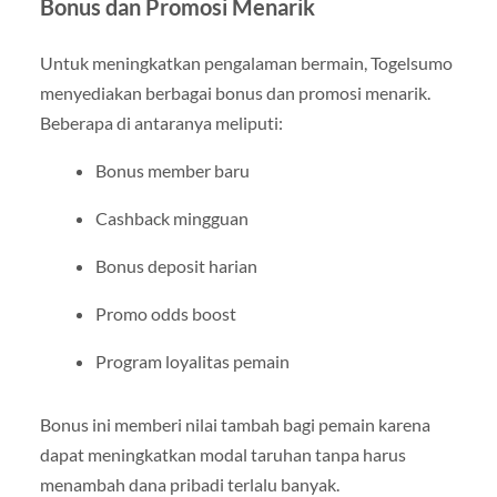
Bonus dan Promosi Menarik
Untuk meningkatkan pengalaman bermain, Togelsumo
menyediakan berbagai bonus dan promosi menarik.
Beberapa di antaranya meliputi:
Bonus member baru
Cashback mingguan
Bonus deposit harian
Promo odds boost
Program loyalitas pemain
Bonus ini memberi nilai tambah bagi pemain karena
dapat meningkatkan modal taruhan tanpa harus
menambah dana pribadi terlalu banyak.