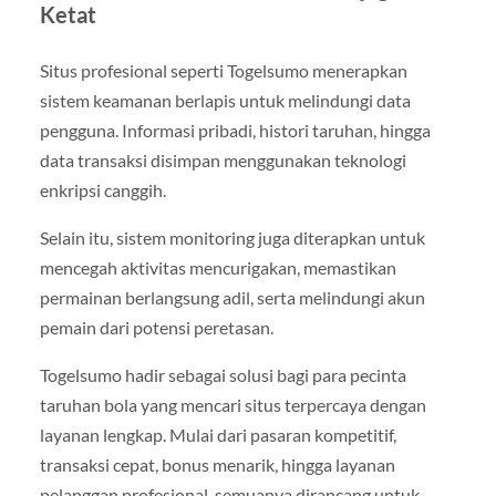
Ketat
Situs profesional seperti Togelsumo menerapkan
sistem keamanan berlapis untuk melindungi data
pengguna. Informasi pribadi, histori taruhan, hingga
data transaksi disimpan menggunakan teknologi
enkripsi canggih.
Selain itu, sistem monitoring juga diterapkan untuk
mencegah aktivitas mencurigakan, memastikan
permainan berlangsung adil, serta melindungi akun
pemain dari potensi peretasan.
Togelsumo hadir sebagai solusi bagi para pecinta
taruhan bola yang mencari situs terpercaya dengan
layanan lengkap. Mulai dari pasaran kompetitif,
transaksi cepat, bonus menarik, hingga layanan
pelanggan profesional, semuanya dirancang untuk