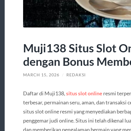
Muji138 Situs Slot O
dengan Bonus Membe
MARCH 15, 2026
/
REDAKSI
Daftar di Muji138,
situs slot online
resmi terpe
terbesar, permainan seru, aman, dan transaksi c
situs slot online resmi yang menyediakan berba
penggemar judi online. Situs ini telah dikenal l
dan memberikan pengalaman bermain yang me