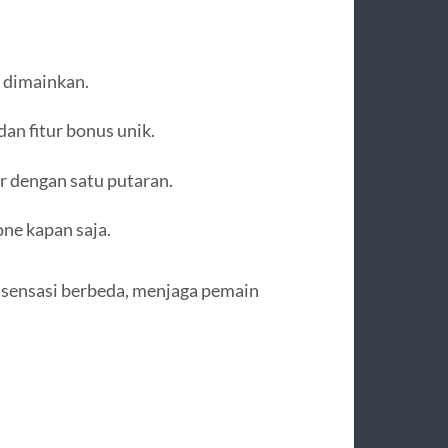
 dimainkan.
an fitur bonus unik.
r dengan satu putaran.
ne kapan saja.
sensasi berbeda, menjaga pemain