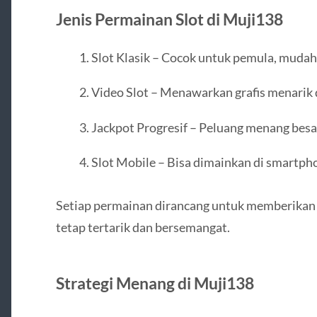
Jenis Permainan Slot di Muji138
Slot Klasik – Cocok untuk pemula, mudah
Video Slot – Menawarkan grafis menarik d
Jackpot Progresif – Peluang menang besa
Slot Mobile – Bisa dimainkan di smartpho
Setiap permainan dirancang untuk memberikan 
tetap tertarik dan bersemangat.
Strategi Menang di Muji138