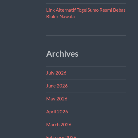
Link Alternatif TogelSumo Resmi Bebas
Blokir Nawala
Archives
July 2026
June 2026
May 2026
April 2026
March 2026
February 2026