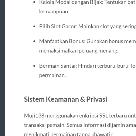
Kelola Modal dengan Bijak: Tentukan bat
kemampuan.
Pilih Slot Gacor: Mainkan slot yang ser
Manfaatkan Bonus: Gunakan bonus membe
memaksimalkan peluang menang.
Bermain Santai: Hindari terburu-buru, fo
permainan.
Sistem Keamanan & Privasi
Muji138 menggunakan enkripsi SSL terbaru unt
transaksi pemain. Semua informasi dijamin ama
menikmati permainan tanpa khawatir.