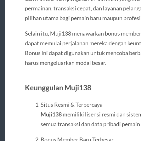
permainan, transaksi cepat, dan layanan pelang
pilihan utama bagi pemain baru maupun profesi
Selain itu, Muji138 menawarkan bonus member 
dapat memulai perjalanan mereka dengan keunt
Bonus ini dapat digunakan untuk mencoba berba
harus mengeluarkan modal besar.
Keunggulan Muji138
Situs Resmi & Terpercaya
Muji138
memiliki lisensi resmi dan sist
semua transaksi dan data pribadi pemain 
Bonus Member Baru Terbesar