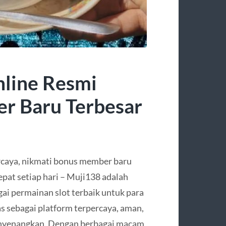
nline Resmi
r Baru Terbesar
rcaya, nikmati bonus member baru
epat setiap hari – Muji138 adalah
gai permainan slot terbaik untuk para
uas sebagai platform terpercaya, aman,
nyenangkan. Dengan berbagai macam