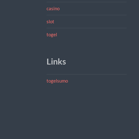
casino
slot
togel
Links
togelsumo