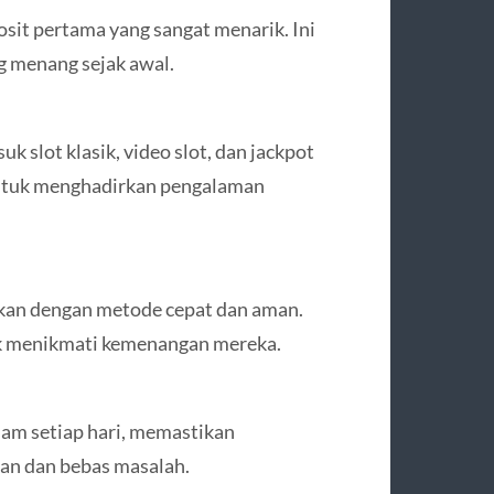
it pertama yang sangat menarik. Ini
 menang sejak awal.
uk slot klasik, video slot, dan jackpot
untuk menghadirkan pengalaman
ukan dengan metode cepat dan aman.
k menikmati kemenangan mereka.
am setiap hari, memastikan
an dan bebas masalah.