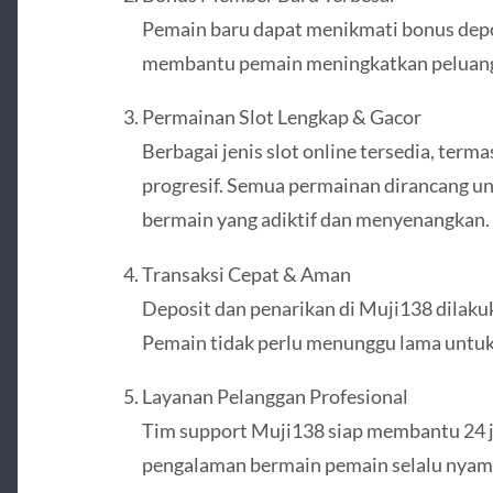
Pemain baru dapat menikmati bonus depos
membantu pemain meningkatkan peluang
Permainan Slot Lengkap & Gacor
Berbagai jenis slot online tersedia, termas
progresif. Semua permainan dirancang 
bermain yang adiktif dan menyenangkan.
Transaksi Cepat & Aman
Deposit dan penarikan di Muji138 dilak
Pemain tidak perlu menunggu lama untu
Layanan Pelanggan Profesional
Tim support Muji138 siap membantu 24 j
pengalaman bermain pemain selalu nyam