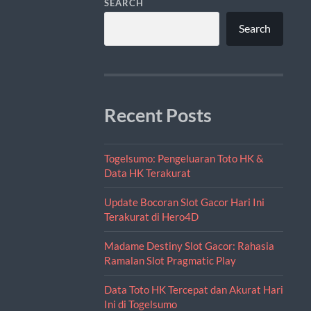
SEARCH
Search
Recent Posts
Togelsumo: Pengeluaran Toto HK &
Data HK Terakurat
Update Bocoran Slot Gacor Hari Ini
Terakurat di Hero4D
Madame Destiny Slot Gacor: Rahasia
Ramalan Slot Pragmatic Play
Data Toto HK Tercepat dan Akurat Hari
Ini di Togelsumo