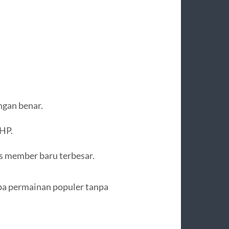
engan benar.
 HP.
s member baru terbesar.
ba permainan populer tanpa