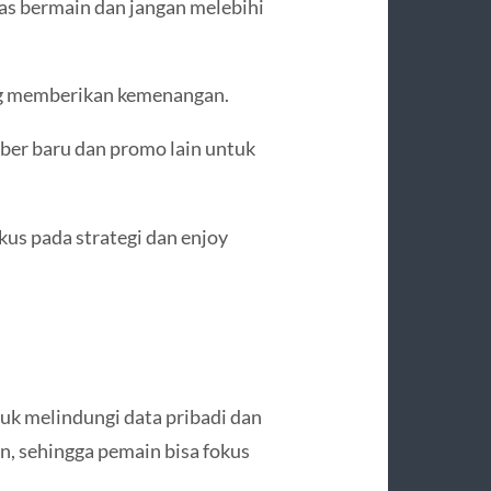
as bermain dan jangan melebihi
ing memberikan kemenangan.
r baru dan promo lain untuk
kus pada strategi dan enjoy
uk melindungi data pribadi dan
n, sehingga pemain bisa fokus