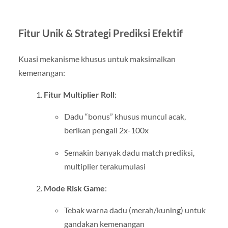
Fitur Unik & Strategi Prediksi Efektif
Kuasi mekanisme khusus untuk maksimalkan
kemenangan:
Fitur Multiplier Roll
:
Dadu “bonus” khusus muncul acak,
berikan pengali 2x-100x
Semakin banyak dadu match prediksi,
multiplier terakumulasi
Mode Risk Game
:
Tebak warna dadu (merah/kuning) untuk
gandakan kemenangan