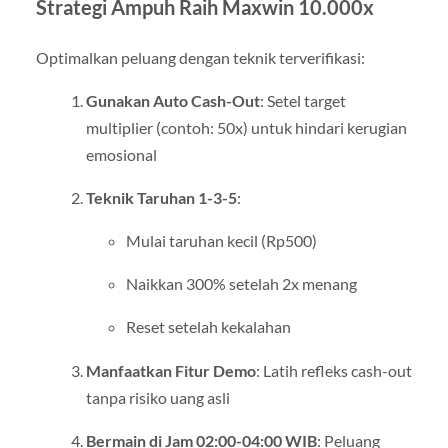
Strategi Ampuh Raih Maxwin 10.000x
Optimalkan peluang dengan teknik terverifikasi:
Gunakan Auto Cash-Out
: Setel target
multiplier (contoh: 50x) untuk hindari kerugian
emosional
Teknik Taruhan 1-3-5
:
Mulai taruhan kecil (Rp500)
Naikkan 300% setelah 2x menang
Reset setelah kekalahan
Manfaatkan Fitur Demo
: Latih refleks cash-out
tanpa risiko uang asli
Bermain di Jam 02:00-04:00 WIB
: Peluang