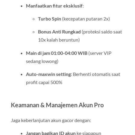
Manfaatkan fitur eksklusif
:
Turbo Spin
(kecepatan putaran 2x)
Bonus Anti Rungkad
(proteksi saldo saat
10x kalah beruntun)
Main di jam 01:00-04:00 WIB
(server VIP
sedang lowong)
Auto-maxwin setting
: Berhenti otomatis saat
profit capai 500%
Keamanan & Manajemen Akun Pro
Jaga keberlanjutan akun gacor dengan:
Jangan bagikan ID akun
ke siapapun