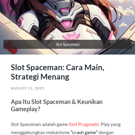
Slot Spaceman
Slot Spaceman: Cara Main,
Strategi Menang
AUGUST 11, 2025
Apa Itu Slot Spaceman & Keunikan
Gameplay?
Slot Spaceman adalah game
Slot Pragmatic
Play yang
menggabungkan mekanisme
“crash game”
dengan