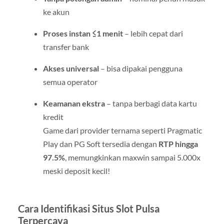
ke akun
Proses instan ≤1 menit
– lebih cepat dari
transfer bank
Akses universal
– bisa dipakai pengguna
semua operator
Keamanan ekstra
– tanpa berbagi data kartu
kredit
Game dari provider ternama seperti Pragmatic
Play dan PG Soft tersedia dengan
RTP hingga
97.5%
, memungkinkan maxwin sampai 5.000x
meski deposit kecil!
Cara Identifikasi Situs Slot Pulsa
Terpercaya