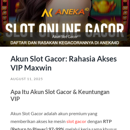
Akun Slot Gacor
Akun Slot Gacor: Rahasia Akses
VIP Maxwin
AUGUST 11, 2025
Apa Itu Akun Slot Gacor & Keuntungan
VIP
Akun Slot Gacor adalah akun premium yang
memberikan akses ke mesin
slot gacor
dengan
RTP
(Return to Player) 97-99%
melalui kerja sama khusus