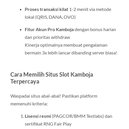
Proses transaksi kilat
1-2 menit via metode
lokal (QRIS, DANA, OVO)
Fitur Akun Pro Kamboja
dengan bonus harian
dan prioritas withdraw
Kinerja optimalnya membuat pengalaman
bermain 3x lebih lancar dibanding server biasa!
Cara Memilih Situs Slot Kamboja
Terpercaya
Waspadai situs abal-abal! Pastikan platform
memenuhi kriteria:
Lisensi resmi
(PAGCOR/BMM Testlabs) dan
sertifikat RNG Fair Play