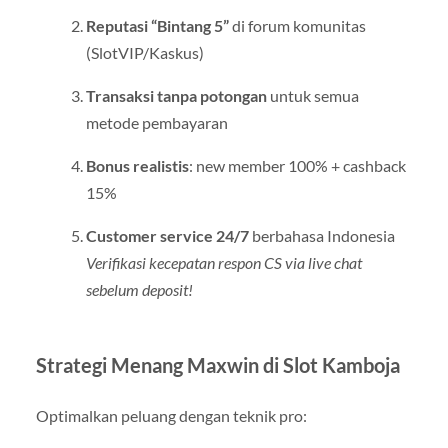
Reputasi “Bintang 5”
di forum komunitas
(SlotVIP/Kaskus)
Transaksi tanpa potongan
untuk semua
metode pembayaran
Bonus realistis
: new member 100% + cashback
15%
Customer service 24/7
berbahasa Indonesia
Verifikasi kecepatan respon CS via live chat
sebelum deposit!
Strategi Menang Maxwin di Slot Kamboja
Optimalkan peluang dengan teknik pro: