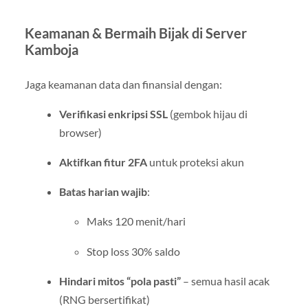
Keamanan & Bermaih Bijak di Server
Kamboja
Jaga keamanan data dan finansial dengan:
Verifikasi enkripsi SSL
(gembok hijau di
browser)
Aktifkan fitur 2FA
untuk proteksi akun
Batas harian wajib
:
Maks 120 menit/hari
Stop loss 30% saldo
Hindari mitos “pola pasti”
– semua hasil acak
(RNG bersertifikat)