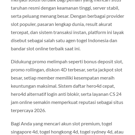
taruhan resmi dengan keamanan tinggi, server stabil,
serta peluang menang besar. Dengan berbagai provider
slot populer, pasaran lengkap dunia, result akurat
tercepat, dan sistem transaksi instan, platform ini layak
disebut sebagai salah satu agen togel Indonesia dan
bandar slot online terbaik saat ini.
Didukung promo melimpah seperti bonus deposit slot,
promo rollingan, diskon 4D terbesar, serta jackpot slot
besar, setiap member memiliki kesempatan meraih
keuntungan maksimal. Sistem daftar hero4d cepat,
hero4d alternatif login anti blokir, serta layanan CS 24
jam online semakin memperkuat reputasi sebagai situs
terpercaya 2026.
Bagi Anda yang mencari akun slot premium, togel
singapore 4d, togel hongkong 4d, togel sydney 4d, atau