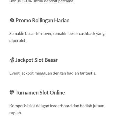
Bonus 100% untuk deposit pertama.
🔄 Promo Rollingan Harian
Semakin besar turnover, semakin besar cashback yang
diperoleh.
💰 Jackpot Slot Besar
Event jackpot mingguan dengan hadiah fantastis.
🎊 Turnamen Slot Online
Kompetisi slot dengan leaderboard dan hadiah jutaan
rupiah.