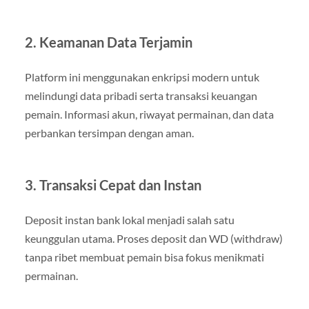
2. Keamanan Data Terjamin
Platform ini menggunakan enkripsi modern untuk
melindungi data pribadi serta transaksi keuangan
pemain. Informasi akun, riwayat permainan, dan data
perbankan tersimpan dengan aman.
3. Transaksi Cepat dan Instan
Deposit instan bank lokal menjadi salah satu
keunggulan utama. Proses deposit dan WD (withdraw)
tanpa ribet membuat pemain bisa fokus menikmati
permainan.