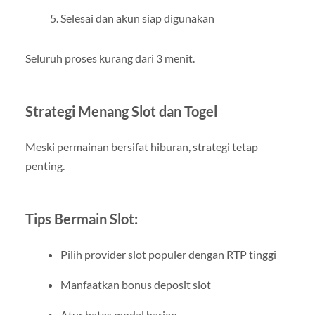
Selesai dan akun siap digunakan
Seluruh proses kurang dari 3 menit.
Strategi Menang Slot dan Togel
Meski permainan bersifat hiburan, strategi tetap
penting.
Tips Bermain Slot:
Pilih provider slot populer dengan RTP tinggi
Manfaatkan bonus deposit slot
Atur batas modal harian