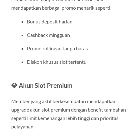
mendapatkan berbagai promo menarik seperti:
Bonus deposit harian
Cashback mingguan
Promo rollingan tanpa batas
Diskon khusus slot tertentu
💎 Akun Slot Premium
Member yang aktif berkesempatan mendapatkan
upgrade akun slot premium dengan benefit tambahan
seperti limit kemenangan lebih tinggi dan prioritas
pelayanan.