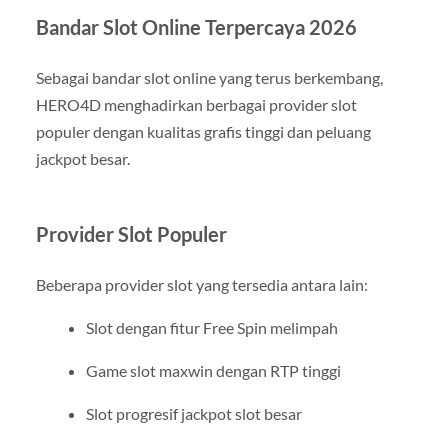
Bandar Slot Online Terpercaya 2026
Sebagai bandar slot online yang terus berkembang,
HERO4D menghadirkan berbagai provider slot
populer dengan kualitas grafis tinggi dan peluang
jackpot besar.
Provider Slot Populer
Beberapa provider slot yang tersedia antara lain:
Slot dengan fitur Free Spin melimpah
Game slot maxwin dengan RTP tinggi
Slot progresif jackpot slot besar