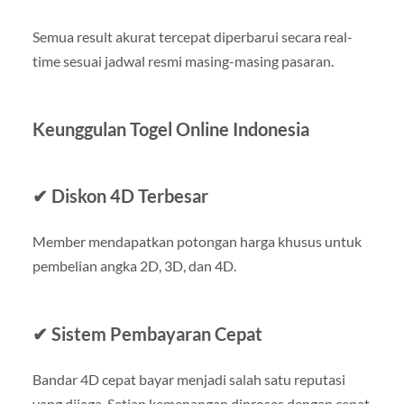
Semua result akurat tercepat diperbarui secara real-
time sesuai jadwal resmi masing-masing pasaran.
Keunggulan Togel Online Indonesia
✔ Diskon 4D Terbesar
Member mendapatkan potongan harga khusus untuk
pembelian angka 2D, 3D, dan 4D.
✔ Sistem Pembayaran Cepat
Bandar 4D cepat bayar menjadi salah satu reputasi
yang dijaga. Setiap kemenangan diproses dengan cepat