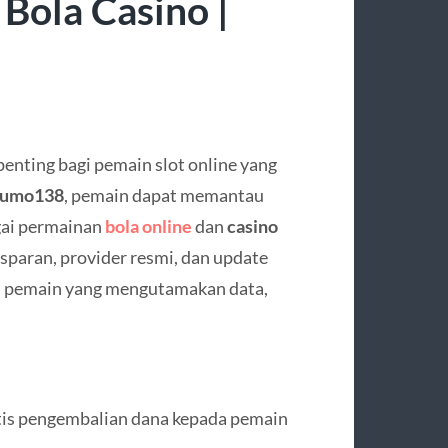
 Bola Casino |
enting bagi pemain slot online yang
Sumo138
, pemain dapat memantau
agai permainan
bola online
dan
casino
sparan, provider resmi, dan update
gi pemain yang mengutamakan data,
etis pengembalian dana kepada pemain