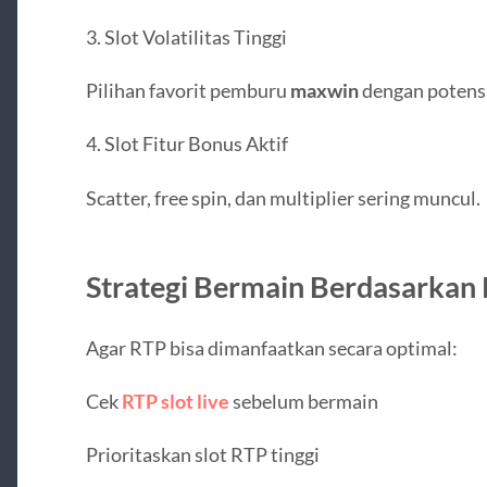
3. Slot Volatilitas Tinggi
Pilihan favorit pemburu
maxwin
dengan potensi
4. Slot Fitur Bonus Aktif
Scatter, free spin, dan multiplier sering muncul.
Strategi Bermain Berdasarkan 
Agar RTP bisa dimanfaatkan secara optimal:
Cek
RTP slot live
sebelum bermain
Prioritaskan slot RTP tinggi