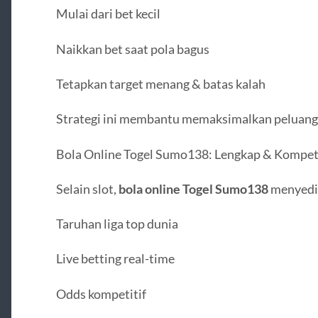
Mulai dari bet kecil
Naikkan bet saat pola bagus
Tetapkan target menang & batas kalah
Strategi ini membantu memaksimalkan peluang 
Bola Online Togel Sumo138: Lengkap & Kompeti
Selain slot,
bola online Togel Sumo138
menyedi
Taruhan liga top dunia
Live betting real-time
Odds kompetitif