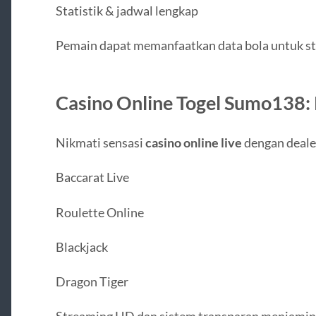
Statistik & jadwal lengkap
Pemain dapat memanfaatkan data bola untuk str
Casino Online Togel Sumo138: 
Nikmati sensasi
casino online live
dengan dealer
Baccarat Live
Roulette Online
Blackjack
Dragon Tiger