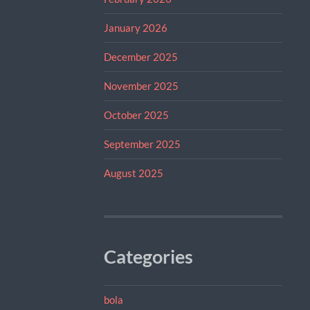
January 2026
December 2025
November 2025
October 2025
September 2025
August 2025
Categories
bola