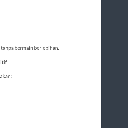
tanpa bermain berlebihan.
tif
akan: