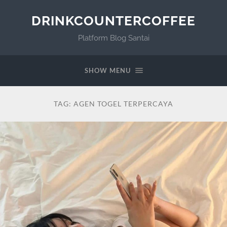
DRINKCOUNTERCOFFEE
Platform Blog Santai
SHOW MENU
TAG:
AGEN TOGEL TERPERCAYA