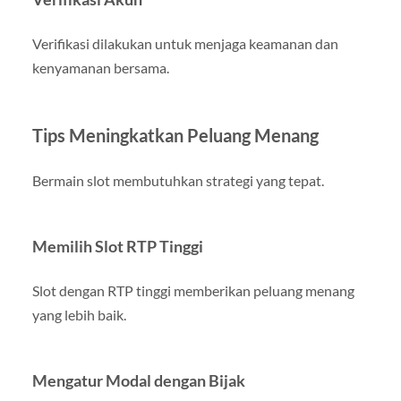
Verifikasi dilakukan untuk menjaga keamanan dan
kenyamanan bersama.
Tips Meningkatkan Peluang Menang
Bermain slot membutuhkan strategi yang tepat.
Memilih Slot RTP Tinggi
Slot dengan RTP tinggi memberikan peluang menang
yang lebih baik.
Mengatur Modal dengan Bijak