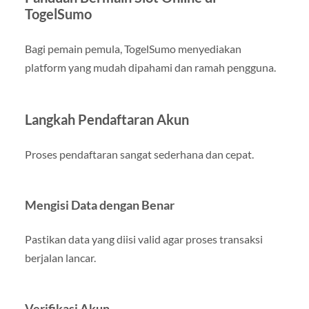
TogelSumo
Bagi pemain pemula, TogelSumo menyediakan
platform yang mudah dipahami dan ramah pengguna.
Langkah Pendaftaran Akun
Proses pendaftaran sangat sederhana dan cepat.
Mengisi Data dengan Benar
Pastikan data yang diisi valid agar proses transaksi
berjalan lancar.
Verifikasi Akun